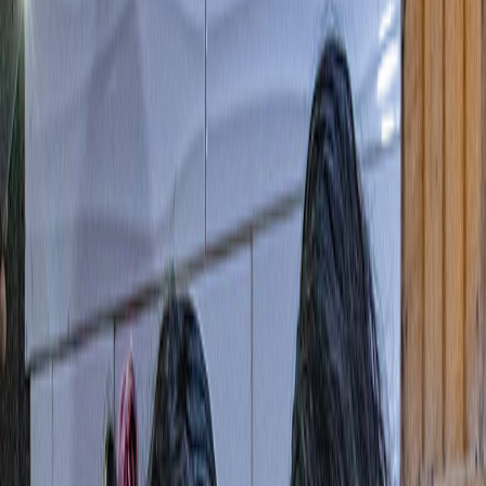
Inicio
Culturalismo
Territorios
Rutas
Explorar
©
2026
Culturalismo. Todos los derechos reservados.
Política de Privacidad
Términos de Uso
Contáctanos